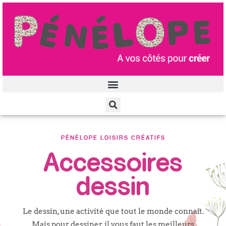
Aller
au
contenu
PÉNÉLOPE LOISIRS CRÉATIFS
Accessoires
dessin
Le dessin, une activité que tout le monde connaît.
Mais pour dessiner, il vous faut les meilleurs