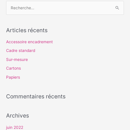
R
e
c
Articles récents
h
e
Accessoire encadrement
r
Cadre standard
c
Sur-mesure
h
Cartons
e
Papiers
r
Commentaires récents
:
Archives
juin 2022