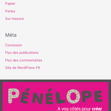
Papier
Perles
Sur-mesure
Méta
Connexion
Flux des publications
Flux des commentaires
Site de WordPress-FR