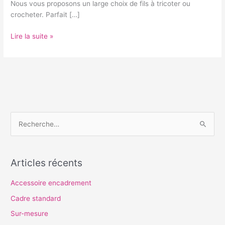
Nous vous proposons un large choix de fils à tricoter ou
crocheter. Parfait […]
Lire la suite »
R
e
c
Articles récents
h
e
Accessoire encadrement
r
Cadre standard
c
Sur-mesure
h