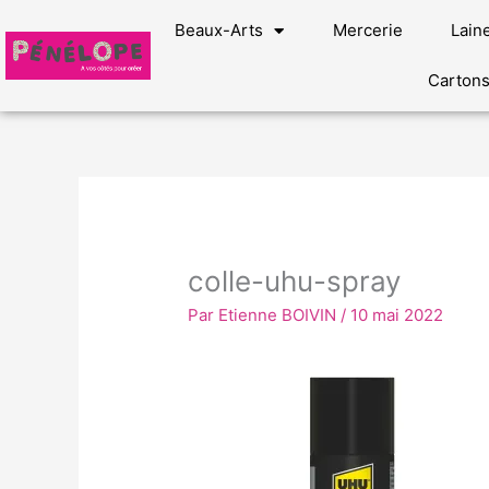
Aller
Beaux-Arts
Mercerie
Lain
au
contenu
Carton
colle-uhu-spray
Par
Etienne BOIVIN
/
10 mai 2022