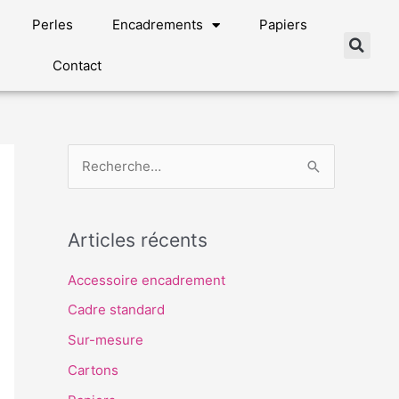
Perles
Encadrements
Papiers
Contact
R
e
c
Articles récents
h
e
Accessoire encadrement
r
Cadre standard
c
Sur-mesure
h
Cartons
e