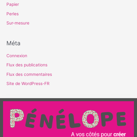
Papier
Perles
Sur-mesure
Méta
Connexion
Flux des publications
Flux des commentaires
Site de WordPress-FR