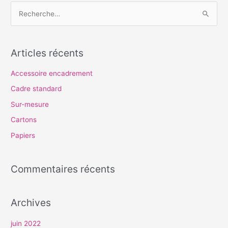
R
e
c
Articles récents
h
e
Accessoire encadrement
r
Cadre standard
c
Sur-mesure
h
Cartons
e
Papiers
r
Commentaires récents
:
Archives
juin 2022