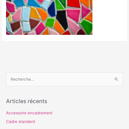
R
e
c
Articles récents
h
e
Accessoire encadrement
r
Cadre standard
c