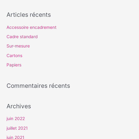
e
c
Articles récents
h
e
Accessoire encadrement
r
Cadre standard
c
Sur-mesure
h
Cartons
e
Papiers
r
Commentaires récents
:
Archives
juin 2022
juillet 2021
juin 2021