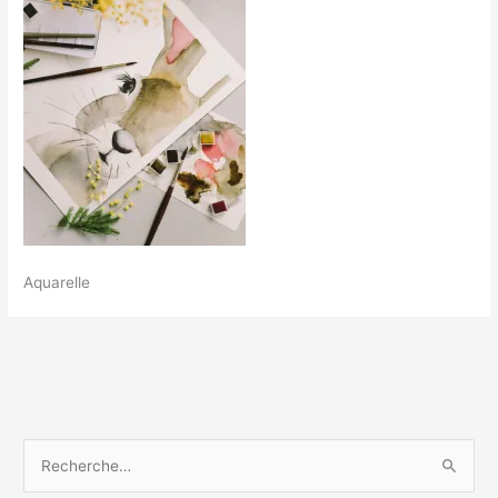
Aquarelle
R