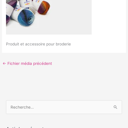
Produit et accessoire pour broderie
←
Fichier média précédent
R
e
c