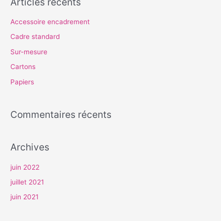
Articles récents
h
e
Accessoire encadrement
r
Cadre standard
c
Sur-mesure
h
Cartons
e
Papiers
r
Commentaires récents
:
Archives
juin 2022
juillet 2021
juin 2021