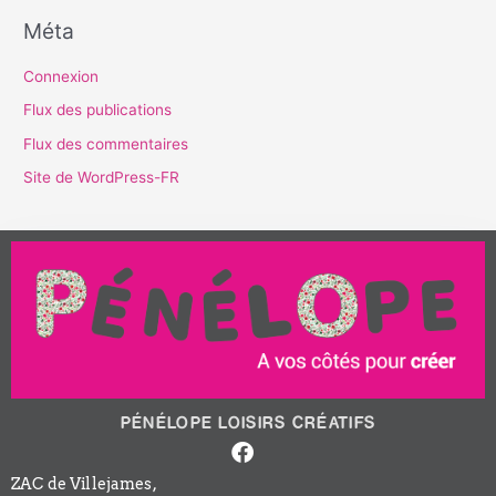
Méta
Connexion
Flux des publications
Flux des commentaires
Site de WordPress-FR
PÉNÉLOPE LOISIRS CRÉATIFS
Facebook-
f
ZAC de Villejames,