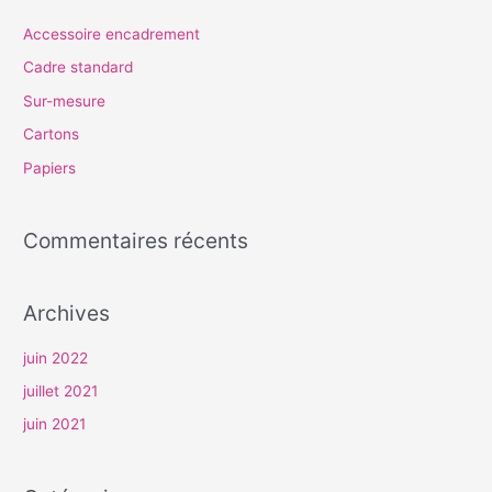
e
Accessoire encadrement
r
Cadre standard
c
Sur-mesure
h
Cartons
e
Papiers
r
Commentaires récents
:
Archives
juin 2022
juillet 2021
juin 2021