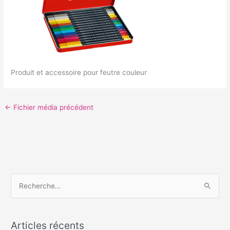
Produit et accessoire pour feutre couleur
←
Fichier média précédent
R
e
c
Articles récents
h