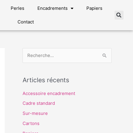
Perles
Encadrements
Papiers
Contact
R
e
c
Articles récents
h
e
Accessoire encadrement
r
Cadre standard
c
Sur-mesure
h
Cartons
e