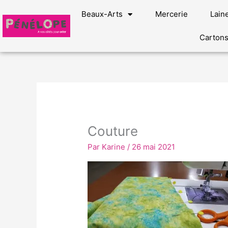
Aller
Beaux-Arts
Mercerie
Lain
au
contenu
Carton
Couture
Par
Karine
/
26 mai 2021