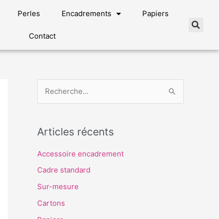
Perles
Encadrements
Papiers
Contact
R
e
c
Articles récents
h
e
Accessoire encadrement
r
Cadre standard
c
Sur-mesure
h
Cartons
e