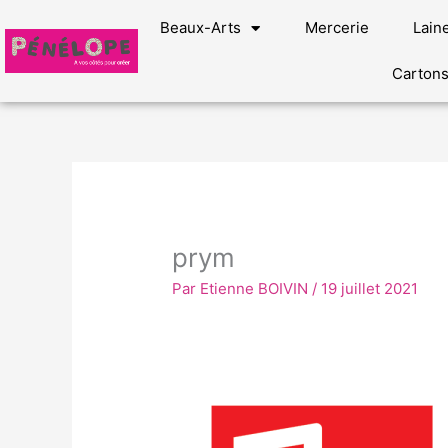
Aller
Beaux-Arts
Mercerie
Lain
au
contenu
Carton
prym
Par
Etienne BOIVIN
/
19 juillet 2021