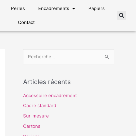
Perles
Encadrements
Papiers
Contact
R
e
c
Articles récents
h
e
Accessoire encadrement
r
Cadre standard
c
Sur-mesure
h
Cartons
e