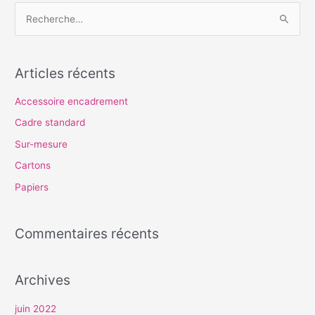
R
e
c
Articles récents
h
e
Accessoire encadrement
r
Cadre standard
c
Sur-mesure
h
Cartons
e
Papiers
r
Commentaires récents
:
Archives
juin 2022