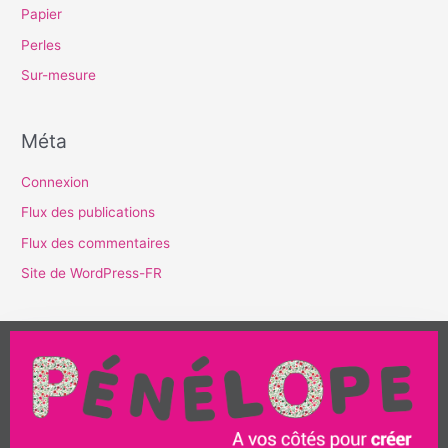
Papier
Perles
Sur-mesure
Méta
Connexion
Flux des publications
Flux des commentaires
Site de WordPress-FR