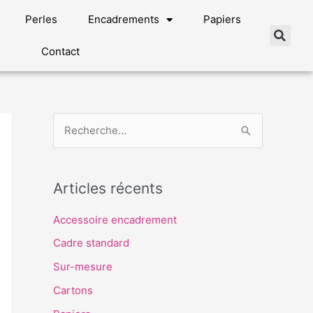
Perles
Encadrements
Papiers
Contact
R
e
c
Articles récents
h
e
Accessoire encadrement
r
Cadre standard
c
Sur-mesure
h
Cartons
e