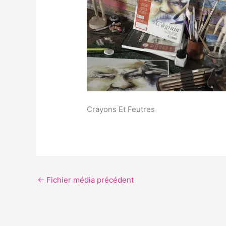
Crayons Et Feutres
←
Fichier média précédent