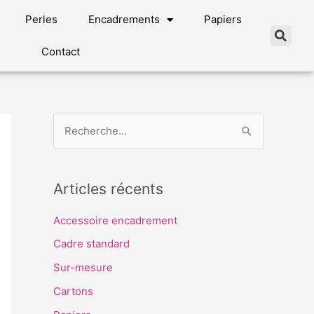
Perles
Encadrements
Papiers
Contact
R
e
c
Articles récents
h
e
Accessoire encadrement
r
Cadre standard
c
Sur-mesure
h
Cartons
e