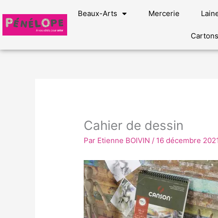
Aller
Beaux-Arts
Mercerie
Lain
au
contenu
Carton
Cahier de dessin
Par
Etienne BOIVIN
/
16 décembre 202