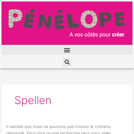
Aller
au
contenu
Rechercher :
Spellen
Il semble que nous ne pouvons pas trouver le contenu
demandé. Peut-être qu’une recherche peut vous aider.