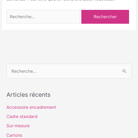
R
e
c
Articles récents
h
e
Accessoire encadrement
r
Cadre standard
c
Sur-mesure
h
Cartons